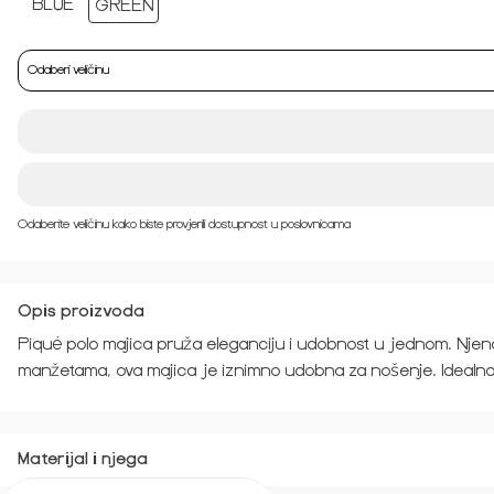
Odaberi veličinu
Odaberite veličinu kako biste provjerili dostupnost u poslovnicama
Opis proizvoda
Piqué polo majica pruža eleganciju i udobnost u jednom. Njena j
manžetama, ova majica je iznimno udobna za nošenje. Idealna za
Materijal i njega