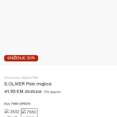
SNIŽENJE 30%
Šifra proizvoda: 2166843-Z7868
S.OLIVER Polo majica
41,95 KM
59,95 KM
PDV Uključen
Boja:
7880 GREEN