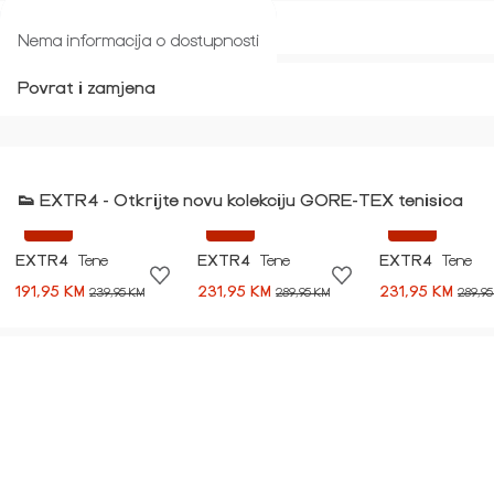
Veličina i kroj
Nema informacija o dostupnosti
Povrat i zamjena
👟 EXTR4 - Otkrijte novu kolekciju GORE-TEX tenisica
-20%
-20%
-20%
EXTR4
Tene
EXTR4
Tene
EXTR4
Tene
191,95 KM
231,95 KM
231,95 KM
239,95 KM
289,95 KM
289,95