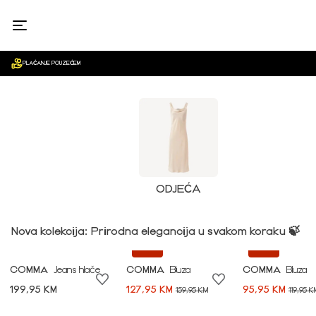
ŽENE
PLAĆANJE POUZEĆEM
ODJEĆA
Nova kolekcija: Prirodna elegancija u svakom koraku 🍃
-20%
-20%
COMMA
Jeans hlače
COMMA
Bluza
COMMA
Bluza
199,95 KM
127,95 KM
95,95 KM
159,95 KM
119,95 K