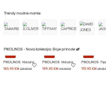
Idi na modnu priču ➪
Trendy modne marke
PIKOLINOS - Nova kolekcija: Boje prirode 🌿
-20%
-20%
-20%
PIKOLINOS
Mokasine
PIKOLINOS
Mokasine
PIKOLINOS
Pap
183,95 KM
199,95 KM
175,95 KM
229,95 KM
249,95 KM
219,95 