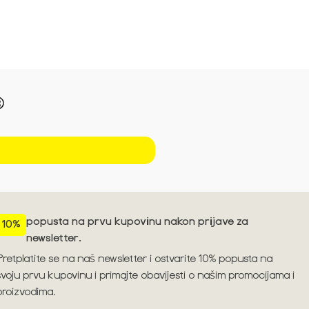
Pogledajte trendove za sezonu S/S'26 ➪
popusta na prvu kupovinu nakon prijave za
10%
newsletter.
Pretplatite se na naš newsletter i ostvarite 10% popusta na
svoju prvu kupovinu i primajte obavijesti o našim promocijama i
proizvodima.