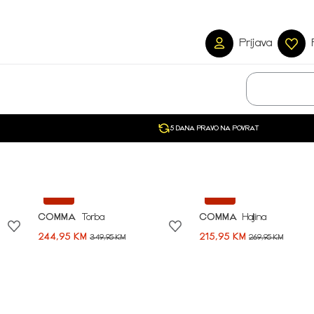
Prijava
5 DANA PRAVO NA POVRAT
-30%
-20%
COMMA
Torba
COMMA
Haljina
244,95 KM
215,95 KM
349,95 KM
269,95 KM
Započni svoju avan