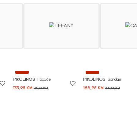
SHOP NOW
-20%
-20%
PIKOLINOS
Papuče
PIKOLINOS
Sandale
175,95 KM
183,95 KM
219,95 KM
229,95 KM