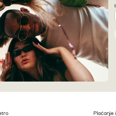
etro
Plaćanje 