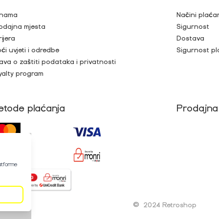
nama
Načini plaća
odajna mjesta
Sigurnost
rijera
Dostava
ći uvjeti i odredbe
Sigurnost pl
java o zaštiti podataka i privatnosti
yalty program
etode plaćanja
Prodajna
latforme
©
2024 Retroshop