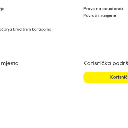
nja
Pravo na odustanak
Povrati i zamjene
aćanja kreditnim karticama
 mjesta
Korisnička podr
Korisni