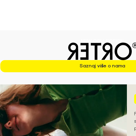
ezonu S/S'26 ➪
NEW COLLECTION
Saznaj više o nama