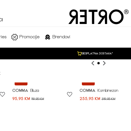
I
SHOP NOW
ies
Promocije
Brendovi
BESPLATNA DOSTAVA*

-20%
-20%
COMMA
Bluza
COMMA
Kombinezon
95,95 KM
255,95 KM
119,95 KM
319,95 KM
Idi na modnu priču ➪
NEW COLLECTION