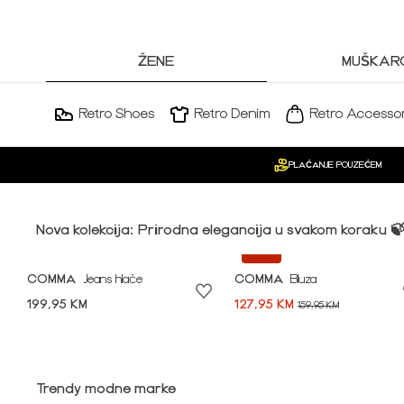
ŽENE
MUŠKARC
Retro Shoes
Retro Denim
Retro Accessor
PLAĆANJE POUZEĆEM
Nova kolekcija: Prirodna elegancija u svakom koraku 
-20%
COMMA
Jeans hlače
COMMA
Bluza
199,95 KM
127,95 KM
159,95 KM
Idi na modnu priču ➪
Trendy modne marke