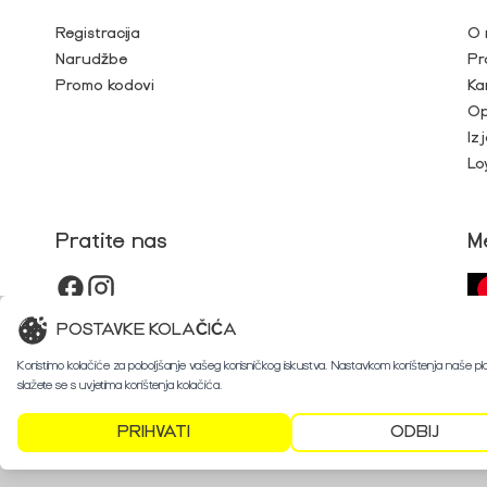
Registracija
O 
Narudžbe
Pr
Promo kodovi
Ka
Op
Iz
Lo
Pratite nas
M
POSTAVKE KOLAČIĆA
Koristimo kolačiće za poboljšanje vašeg korisničkog iskustva. Nastavkom korištenja naše p
slažete se s uvjetima korištenja kolačića.
PRIHVATI
ODBIJ