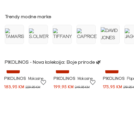
Idi na modnu priču ➪
Trendy modne marke
PIKOLINOS - Nova kolekcija: Boje prirode 🌿
-20%
-20%
-20%
PIKOLINOS
Mokasine
PIKOLINOS
Mokasine
PIKOLINOS
Pap
183,95 KM
199,95 KM
175,95 KM
229,95 KM
249,95 KM
219,95 