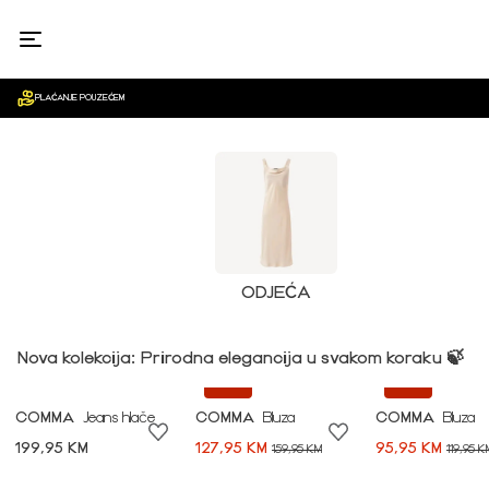
ŽENE
PLAĆANJE POUZEĆEM
ODJEĆA
Nova kolekcija: Prirodna elegancija u svakom koraku 🍃
-20%
-20%
COMMA
Jeans hlače
COMMA
Bluza
COMMA
Bluza
199,95 KM
127,95 KM
95,95 KM
159,95 KM
119,95 K