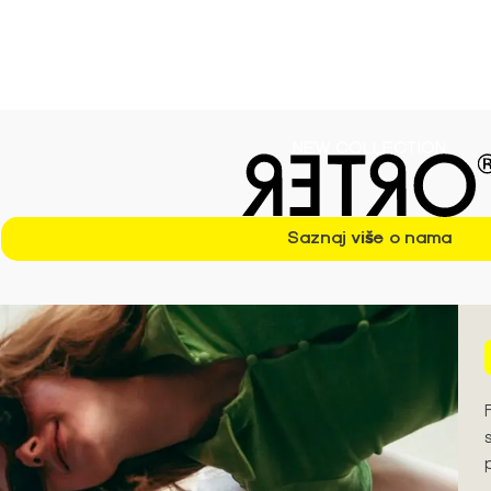
ezonu S/S'26 ➪
NEW COLLECTION
Saznaj više o nama