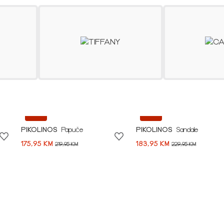
SHOP NOW
-20%
-20%
PIKOLINOS
Papuče
PIKOLINOS
Sandale
175,95 KM
183,95 KM
219,95 KM
229,95 KM