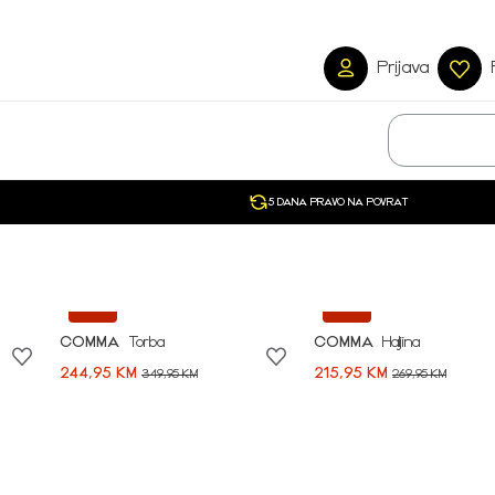
Prijava
5 DANA PRAVO NA POVRAT
-30%
-20%
COMMA
Torba
COMMA
Haljina
244,95 KM
215,95 KM
349,95 KM
269,95 KM
Započni svoju avan