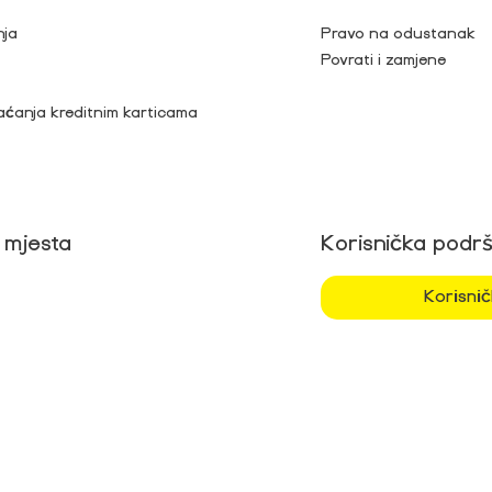
nja
Pravo na odustanak
Povrati i zamjene
aćanja kreditnim karticama
 mjesta
Korisnička podr
Korisni