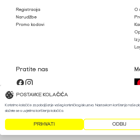
Registracija
O 
Narudžbe
Pr
Promo kodovi
Ka
Op
Iz
Lo
Pratite nas
M
POSTAVKE KOLAČIĆA
Koristimo kolačiće za poboljšanje vašeg korisničkog iskustva. Nastavkom korištenja naše p
slažete se s uvjetima korištenja kolačića.
PRIHVATI
ODBIJ