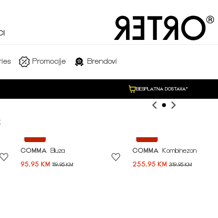
I
SHOP NOW
ies
Promocije
Brendovi
BESPLATNA DOSTAVA*

-20%
-20%
COMMA
Bluza
COMMA
Kombinezon
95,95 KM
255,95 KM
119,95 KM
319,95 KM
Idi na modnu priču ➪
NEW COLLECTION