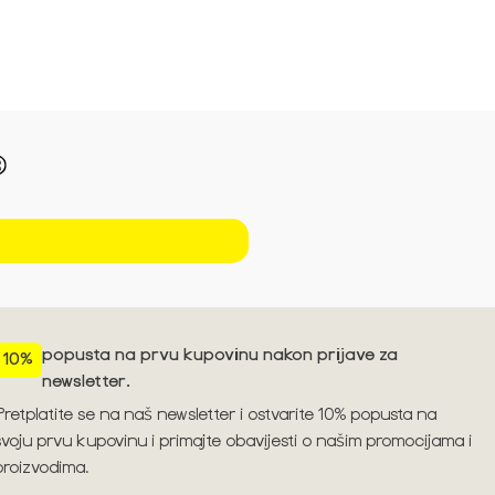
Pogledajte trendove za sezonu S/S'26 ➪
popusta na prvu kupovinu nakon prijave za
10%
newsletter.
Pretplatite se na naš newsletter i ostvarite 10% popusta na
svoju prvu kupovinu i primajte obavijesti o našim promocijama i
proizvodima.