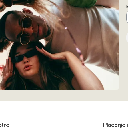
etro
Plaćanje 