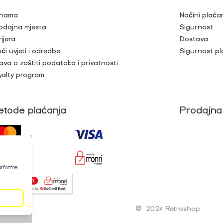
nama
Načini plaća
odajna mjesta
Sigurnost
rijera
Dostava
ći uvjeti i odredbe
Sigurnost pl
java o zaštiti podataka i privatnosti
yalty program
etode plaćanja
Prodajna
latforme
©
2024 Retroshop