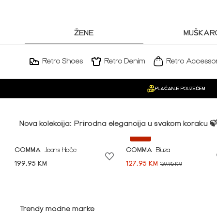
ŽENE
MUŠKARC
Retro Shoes
Retro Denim
Retro Accessor
PLAĆANJE POUZEĆEM
Nova kolekcija: Prirodna elegancija u svakom koraku 
-20%
COMMA
Jeans hlače
COMMA
Bluza
199,95 KM
127,95 KM
159,95 KM
Idi na modnu priču ➪
Trendy modne marke