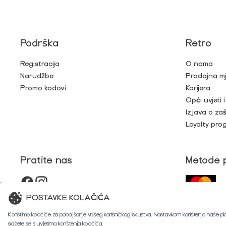
Podrška
Retro
Registracija
O nama
Narudžbe
Prodajna m
Promo kodovi
Karijera
Opći uvjeti 
Izjava o zaš
Loyalty pro
Pratite nas
Metode 
POSTAVKE KOLAČIĆA
Koristimo kolačiće za poboljšanje vašeg korisničkog iskustva. Nastavkom korištenja naše p
slažete se s uvjetima korištenja kolačića.