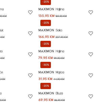
-20%
jina
MAXIMON
Haljina
135,95 KM
,90 KM
169,90 KM
-20%
luk
MAXIMON
Sako
166,95 KM
0 KM
207,90 KM
-20%
za
MAXIMON
Haljina
79,95 KM
0 KM
99,90 KM
-30%
če
MAXIMON
Majica
31,95 KM
90 KM
44,90 KM
-20%
ko
MAXIMON
Bluza
69,95 KM
90 KM
86,90 KM