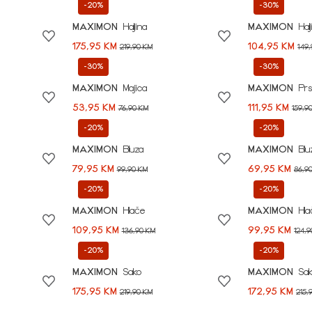
-20%
-30%
MAXIMON
Haljina
MAXIMON
Hal
175,95 KM
104,95 KM
219,90 KM
149
-30%
-30%
MAXIMON
Majica
MAXIMON
Prs
53,95 KM
111,95 KM
76,90 KM
159,9
-20%
-20%
MAXIMON
Bluza
MAXIMON
Blu
79,95 KM
69,95 KM
99,90 KM
86,9
-20%
-20%
MAXIMON
Hlače
MAXIMON
Hla
109,95 KM
99,95 KM
136,90 KM
124,
-20%
-20%
MAXIMON
Sako
MAXIMON
Sa
175,95 KM
172,95 KM
219,90 KM
215,