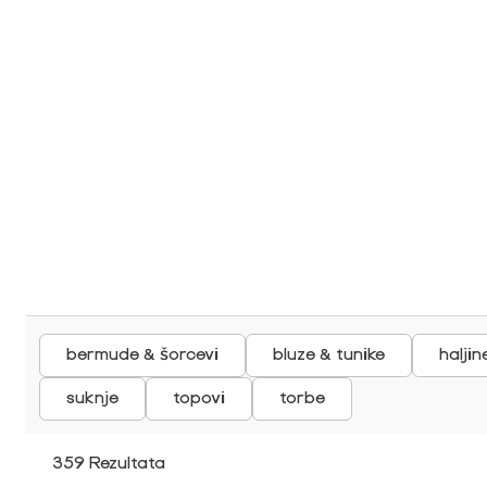
bermude & šorcevi
bluze & tunike
halji
suknje
topovi
torbe
359 Rezultata