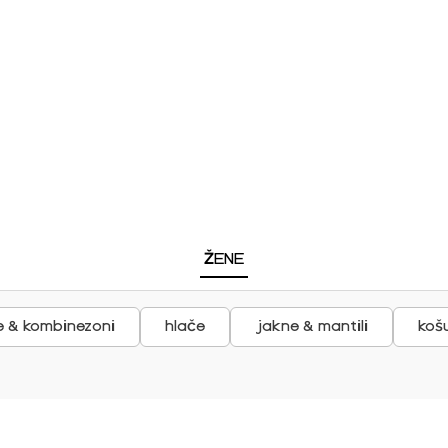
ŽENE
ne & kombinezoni
hlače
jakne & mantili
košu