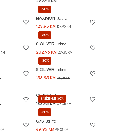
299,95 KM
-20%
MAXIMON
Jakna
123,95 KM
154,90 KM
-30%
S.OLIVER
Jakna
202,95 KM
 KM
289,95 KM
-30%
S.OLIVER
Jakna
153,95 KM
M
219,95 KM
COMMA
Jakna
SNIŽENJE 30%
188,95 KM
M
269,95 KM
-30%
Q/S
Jakna
69,95 KM
 KM
99,95 KM