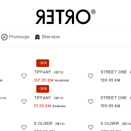
Promocije
Brendovi
-20%
TIFFANY
Jakna
STREET ONE
107,95 KM
139,95 KM
KM
134,90 KM
-20%
kna
TIFFANY
Jakna
STREET ONE
91,95 KM
199,95 KM
114,90 KM
S.OLIVER
Jakna
S.OLIVER
Jakna