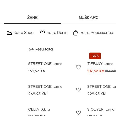
ŽENE
MUŠKARCI
Retro Shoes
Retro Denim
Retro Accessories
64 Rezultata
-20%
STREET ONE
Jakna
TIFFANY
Jakna
159,95 KM
107,95 KM
134,90 
STREET ONE
Jakna
STREET ONE
Ja
269,95 KM
229,95 KM
CELIA
Jakna
S.OLIVER
Jakna