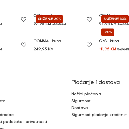
CELIA
Jakna
CELIA
Jakna
SNIŽENJE 30%
SNIŽENJE 30%
97,95 KM
97,95 KM
KM
139,95 KM
139,95 
-30%
COMMA
Jakna
Q/S
Jakna
249,95 KM
111,95 KM
KM
159,95 K
Plaćanje i dostava
Načini plaćanja
sta
Sigurnost
Dostava
 odredbe
Sigurnost plaćanja kreditnim
ti podataka i privatnosti
ram