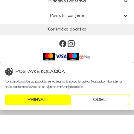
Plaćanje i dostava
Povrati i zamjene
Korisnička podrška
POSTAVKE KOLAČIĆA
Koristimo kolačiće za poboljšanje vašeg korisničkog iskustva. Nastavkom korištenja
©
2024 Retroshop
naše platforme slažete se s uvjetima korištenja kolačića.
PRIHVATI
ODBIJ