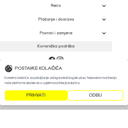
Retro
Plaćanje i dostava
Povrati i zamjene
Korisnička podrška
POSTAVKE KOLAČIĆA
Koristimo kolačiće za poboljšanje vašeg korisničkog iskustva. Nastavkom korištenja
naše platforme slažete se s uvjetima korištenja kolačića.
PRIHVATI
ODBIJ
©
2024 Retroshop