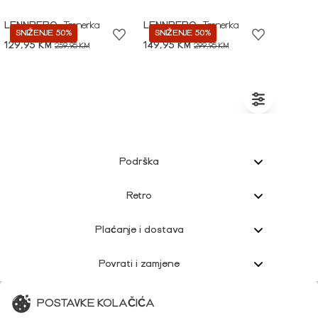
LENNBERG
Trenerka
LENNBERG
Trenerka
SNIŽENJE 50%
SNIŽENJE 50%
129,95 KM
149,95 KM
259,95 KM
299,95 KM
Podrška
Retro
Plaćanje i dostava
Povrati i zamjene
Korisnička podrška
POSTAVKE KOLAČIĆA